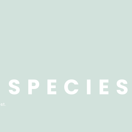
 SPECIE
st.